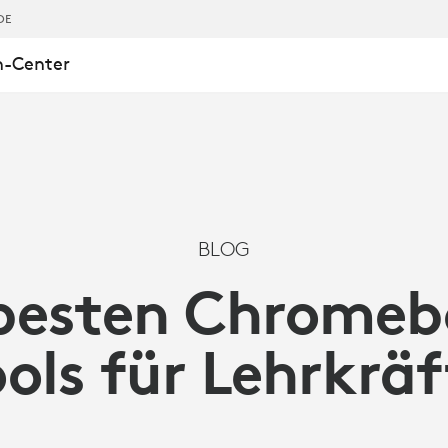
DE
n-Center
K-
BLOG
 besten Chromeb
ools für Lehrkräf