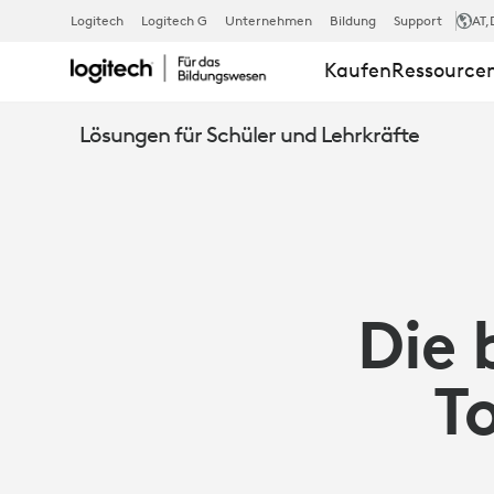
DIE
Logitech
Logitech G
Unternehmen
Bildung
Support
AT
,
Kaufen
Ressource
BESTEN
Lösungen für Schüler und Lehrkräfte
CHROMEBOO
TOOLS
Die
FÜR
T
LEHRKRÄFTE