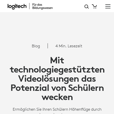
MIT
TECHNOLOGIEGESTÜTZTE
VIDEOLÖSUNGEN
DAS
POTENZIAL
Blog
4 Min. Lesezeit
VON
Mit
SCHÜLERN
technologiegestützten
WECKEN
Videolösungen das
Potenzial von Schülern
wecken
Ermöglichen Sie Ihren Schülern Höhenflüge durch