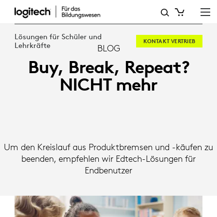
DU
KAUFST
Lösungen für Schüler und
KONTAKT VERTRIEB
ES,
Lehrkräfte
BLOG
Buy, Break, Repeat?
AN
NICHT mehr
DEM
DU
ENDEST
Um den Kreislauf aus Produktbremsen und -käufen zu
beenden, empfehlen wir Edtech-Lösungen für
Endbenutzer