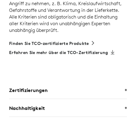
Angriff zu nehmen, z. B. Klima, Kreislaufwirtschaft,
Gefahrstoffe und Verantwortung in der Lieferkette.
Alle Kriterien sind obligatorisch und die Einhaltung
aller Kriterien wird von unabhängigen Experten
unabhängig überprüft.
Finden Sie TCO-zertifizierte Produkte
Erfahren Sie mehr über die TCO-Zertifizierung
Zertifizierungen
ZERTIFIZIERT FÜR BUSINESS-
Nachhaltigkeit
ANWENDUNGEN
ENTWICKELT FÜR EINE POSITIVE
Zone Wired 2 for Business ist als Premium-Mikrofon
ZUKUNFT
für Großraumbüros für
Microsoft Teams
zertifiziert.