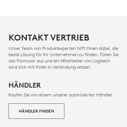
Es ist auch zertifiziert für
Zoom, Google Meet, Google
Voice.
MIT RECYCELTEM KUNSTSTOFF
Die Kunststoffteile von Zone Wired 2 for Business
bestehen zu mindestens 47 % aus recyceltem
6
KONTAKT VERTRIEB
r
Kunststoff
Kunststoffanteil von Zone Wired 2 
um Kunststoffen aus alten
Unterhaltungselektronikgeräten ein zweites Leben zu
geben und unseren CO2-Fußabdruck zu verringern.
Unser Team von Produktexperten hilft Ihnen dabei, die
beste Lösung für Ihr Unternehmen zu finden. Füllen Sie
INFOS ZU RECYCELTEM KUNSTSTOFF
das Formular aus und ein Mitarbeiter von Logitech
wird sich mit Ihnen in Verbindung setzen.
HÄNDLER
Kaufen Sie von einem unserer autorisierten Händler.
HÄNDLER FINDEN