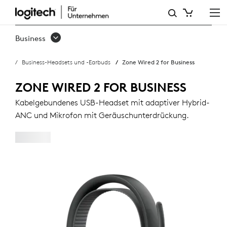
ZONE
WIRED
Business
2
Business-Headsets und -Earbuds
Zone Wired 2 for Business
FOR
BUSINESS
ZONE WIRED 2 FOR BUSINESS
Kabelgebundenes USB-Headset mit adaptiver Hybrid-
ANC und Mikrofon mit Geräuschunterdrückung.