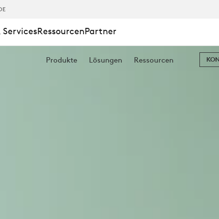
DE
 Services
Ressourcen
Partner
Produkte
Lösungen
Ressourcen
KON
CHE