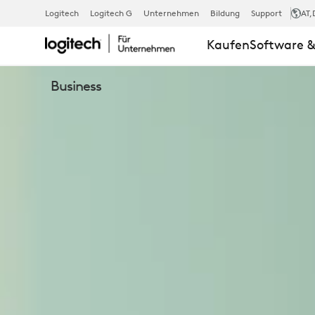
ERGO
Logitech
Logitech G
Unternehmen
Bildung
Support
AT
,
Kaufen
Software &
K860
Business
BUSINESS
ERGONOMIS
KABELLOSE
TASTATUR