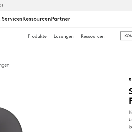
DE
 Services
Ressourcen
Partner
Produkte
Lösungen
Ressourcen
KON
ungen
S
K
b
k