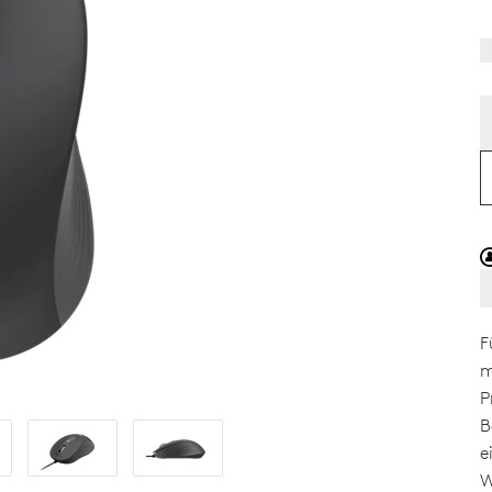
F
m
P
B
e
W