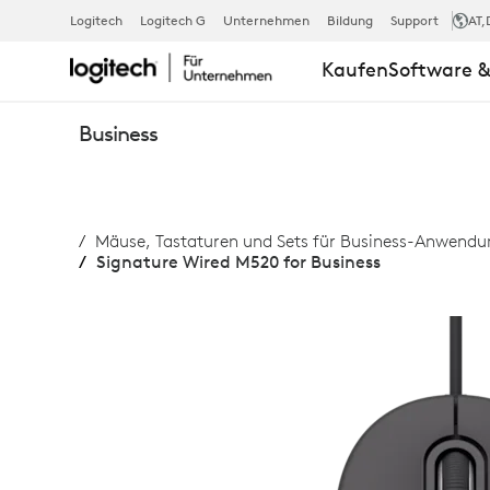
SIGNATURE
Logitech
Logitech G
Unternehmen
Bildung
Support
AT
,
Kaufen
Software &
WIRED
Business
M520
Mäuse, Tastaturen und Sets für Business-Anwend
FOR
Signature Wired M520 for Business
BUSINESS