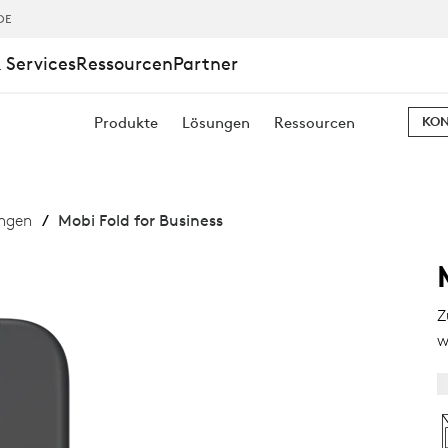
DE
 Services
Ressourcen
Partner
Produkte
Lösungen
Ressourcen
KON
ungen
Mobi Fold for Business
Z
w