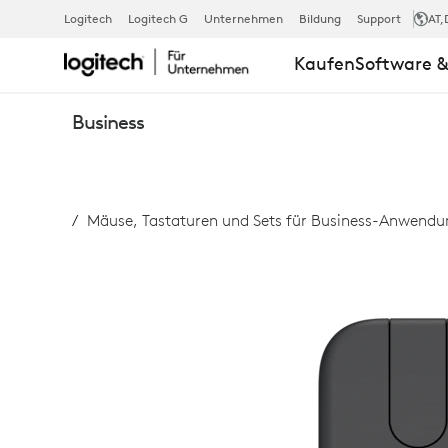
MOBI
Logitech
Logitech G
Unternehmen
Bildung
Support
AT
,
Kaufen
Software &
FOLD
Business
FOR
Mäuse, Tastaturen und Sets für Business-Anwend
BUSINESS