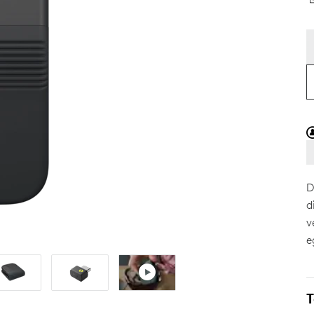
D
d
v
e
T