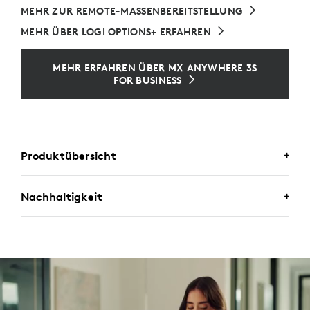
MEHR ZUR REMOTE-MASSENBEREITSTELLUNG
MEHR ÜBER LOGI OPTIONS+ ERFAHREN
MEHR ERFAHREN ÜBER MX ANYWHERE 3S
FOR BUSINESS
Produktübersicht
Nachhaltigkeit
MX ANYWHERE 3S FOR BUSINESS
Die Maus der nächsten Generation für unterwegs mit
ENTWICKELT FÜR EINE POSITIVE
schnellem und präzisem MagSpeed-Scrollen. Leise
Klicks und Abtastung mit 8000 DPI, auch auf Glas.
ZUKUNFT
Unser Ziel? Nachhaltiges Design.