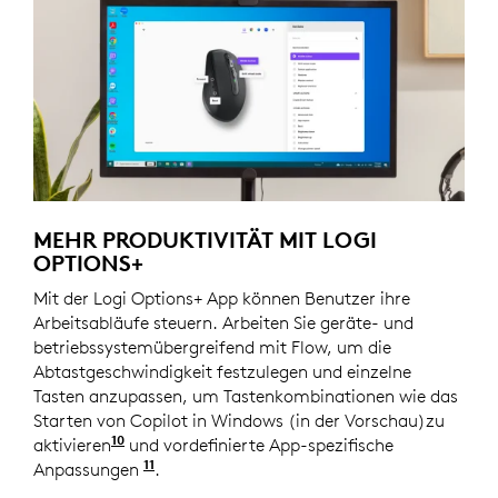
MEHR PRODUKTIVITÄT MIT LOGI
OPTIONS+
Mit der Logi Options+ App können Benutzer ihre
Arbeitsabläufe steuern. Arbeiten Sie geräte- und
betriebssystemübergreifend mit Flow, um die
Abtastgeschwindigkeit festzulegen und einzelne
Tasten anzupassen, um Tastenkombinationen wie das
Starten von Copilot in Windows (in der Vorschau)zu
10
aktivieren
Copilot in Windows (in der Vorschau) ist 
und vordefinierte App-spezifische
11
Anpassungen
verwendenErfordert die Logi Options+ 
.