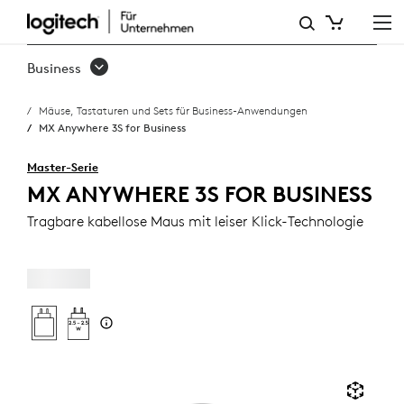
MX
ANYWHERE
Business
3S
Mäuse, Tastaturen und Sets für Business-Anwendungen
FOR
MX Anywhere 3S for Business
BUSINESS
Master-Serie
MX ANYWHERE 3S FOR BUSINESS
Tragbare kabellose Maus mit leiser Klick-Technologie