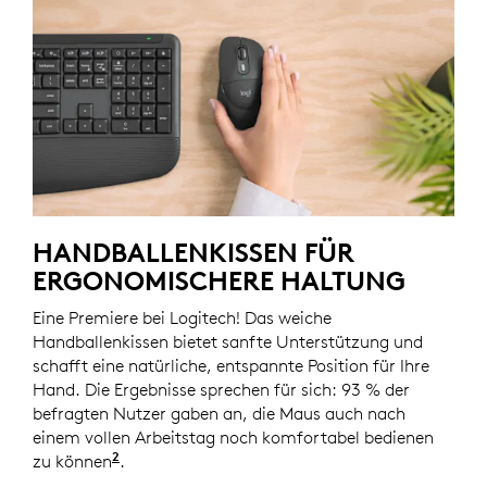
HANDBALLENKISSEN FÜR
ERGONOMISCHERE HALTUNG
Eine Premiere bei Logitech! Das weiche
Handballenkissen bietet sanfte Unterstützung und
schafft eine natürliche, entspannte Position für Ihre
Hand. Die Ergebnisse sprechen für sich: 93 % der
befragten Nutzer gaben an, die Maus auch nach
einem vollen Arbeitstag noch komfortabel bedienen
2
zu können
Basierend auf einer Studie von Logitech US
.