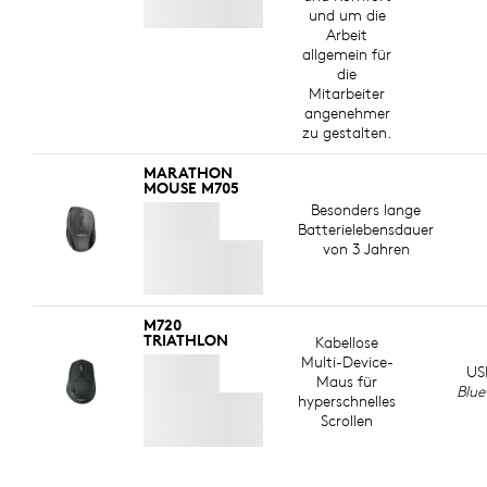
und um die
Arbeit
allgemein für
die
Mitarbeiter
angenehmer
zu gestalten.
MARATHON
MOUSE M705
Besonders lange
Batterielebensdauer
von 3 Jahren
M720
TRIATHLON
Kabellose
Multi-Device-
US
Maus für
Blue
hyperschnelles
Scrollen