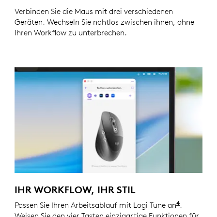
Verbinden Sie die Maus mit drei verschiedenen
Geräten. Wechseln Sie nahtlos zwischen ihnen, ohne
Ihren Workflow zu unterbrechen.
IHR WORKFLOW, IHR STIL
4
Passen Sie Ihren Arbeitsablauf mit Logi Tune an
Zur Anpas
.
Weisen Sie den vier Tasten einzigartige Funktionen für