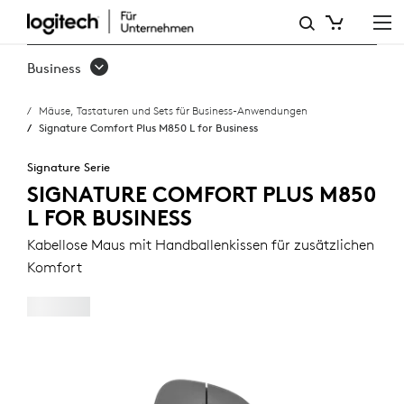
SIGNATURE
COMFORT
Business
PLUS
Mäuse, Tastaturen und Sets für Business-Anwendungen
M850
Signature Comfort Plus M850 L for Business
L
Signature Serie
FOR
SIGNATURE COMFORT PLUS M850
L FOR BUSINESS
BUSINESS
Kabellose Maus mit Handballenkissen für zusätzlichen
Komfort