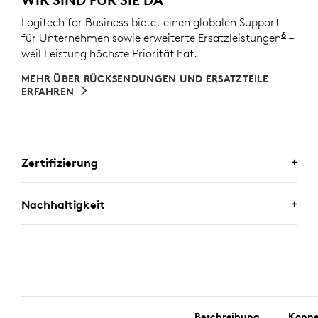
Logitech for Business bietet einen globalen Support
6
für Unternehmen sowie erweiterte Ersatzleistungen
Servi
–
weil Leistung höchste Priorität hat.
MEHR ÜBER RÜCKSENDUNGEN UND ERSATZTEILE
ERFAHREN
Zertifizierung
ZERTIFIZIERT FÜR BUSINESS-
Nachhaltigkeit
ANWENDUNGEN
Verlassen Sie sich ganz auf die Tastatur-Maus-Sets
von Logitech. Das Set funktioniert mit Chromebooks,
EINE WAHL, MIT DER SIE
da es für
Works With Chromebook
zertifiziert ist.
ZUFRIEDEN SEIN WERDEN
Außerdem erfüllt es die strengen Anforderungen des
Notebook-Zubehörprogramms „Engineered for
Intel
Beschreibung
Konne