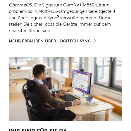
ChromeOS
. Die Signature Comfort M850 L kann
problemlos in Multi-OS-Umgebungen bereitgestellt
5
und über Logitech Sync
Erfordert Logi Tune, das auf e
verwaltet werden. Damit
stellen Sie sicher, dass die Geräte immer auf dem
neuesten Stand sind.
MEHR ERFAHREN ÜBER LOGITECH SYNC
WIR SIND FÜR SIE DA