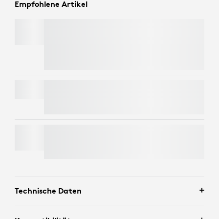
Empfohlene Artikel
MX MASTER 4
Spare
zusätzliche 20%
auf jedes ergänzende MX
Produkt beim Kauf mit der MX Master 4.
MX KEYS S
MOBI FOLD
Technische Daten