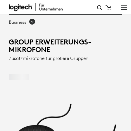
GROUP
ZUSATZMIKROFONE
Business
FÜR
MEETINGS
GROUP ERWEITERUNGS-
MIKROFONE
MIT
Zusatzmikrofone für größere Gruppen
VIELEN
TEILNEHMERN