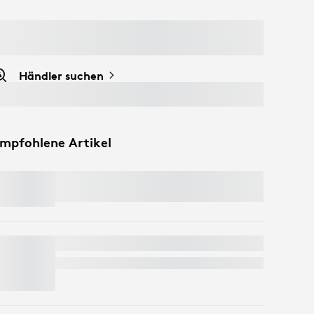
Händler suchen
mpfohlene Artikel
SIGNATURE MK650 COMBO FOR
BUSINESS
C920
e
BUSINESS WEBCAM
Kostenlose Expresslieferung