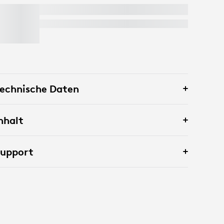
BRIO 4K
Kostenlose Expresslieferung
echnische Daten
nhalt
Support