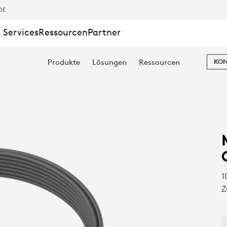
DE
 Services
Ressourcen
Partner
Produkte
Lösungen
Ressourcen
KON
UNGSKABEL
1
Z