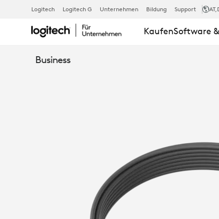
MEETUP
Logitech
Logitech G
Unternehmen
Bildung
Support
AT
,
Kaufen
Software &
MIKROFON-
Business
VERLÄNGER