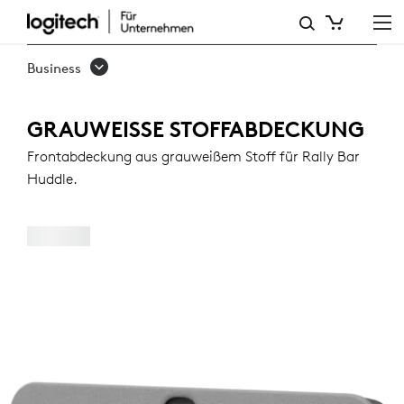
STOFFABDECKUNG
IN
Business
OFFWHITE
FÜR
GRAUWEISSE STOFFABDECKUNG
RALLY
Frontabdeckung aus grauweißem Stoff für Rally Bar
Huddle.
BAR
HUDDLE