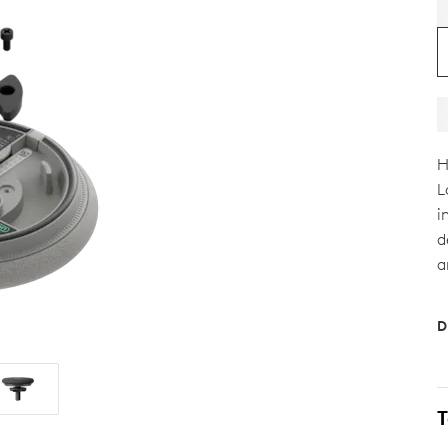
H
L
i
d
a
D
T