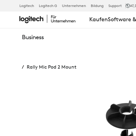
RALLY
Logitech
Logitech G
Unternehmen
Bildung
Support
AT
,
Kaufen
Software &
MIC
Business
POD
Rally Mic Pod 2 Mount
2
MOUNT