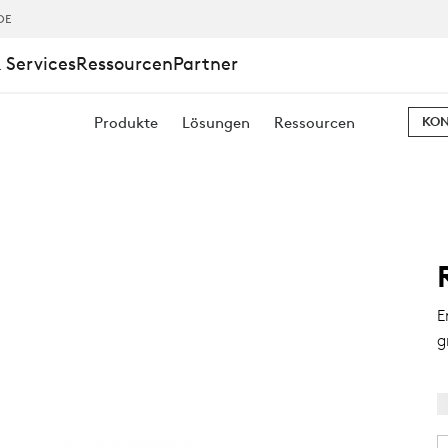
DE
 Services
Ressourcen
Partner
Produkte
Lösungen
Ressourcen
KON
E
g