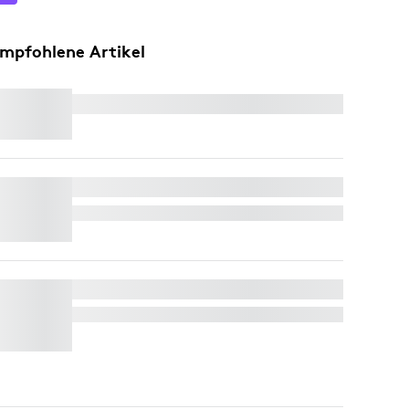
mpfohlene Artikel
RALLY CAMERA EXTENSION KIT
RALLY MIKROFON
Kostenlose Expresslieferung
RALLY MONTAGE-KIT
Kostenlose Expresslieferung