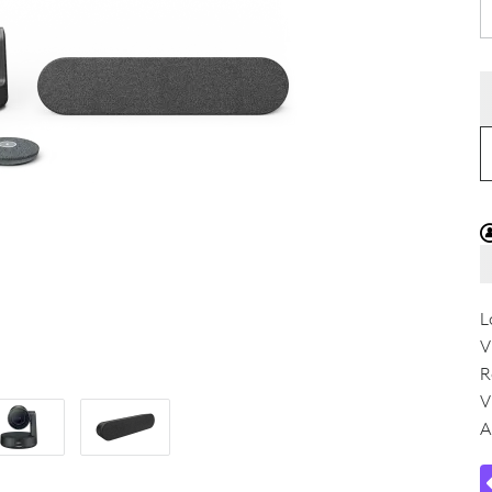
L
V
R
V
A