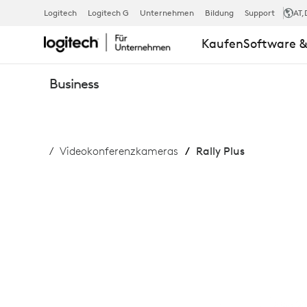
RALLY PLUS
Logitech
Logitech G
Unternehmen
Bildung
Support
AT
,
Kaufen
Software &
Business
Videokonferenzkameras
Rally Plus