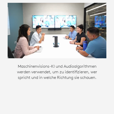
Die beste Winkelaufnahme wird zwischen den
Maschinenvisions-KI und Audioalgorithmen
Der Kamerastream mit dem besten
Perspektivwinkel des Gesichts des Sprechers
werden verwendet, um zu identifizieren, wer
mehreren Kameras bestimmt.
spricht und in welche Richtung sie schauen.
wird durchgeschickt.