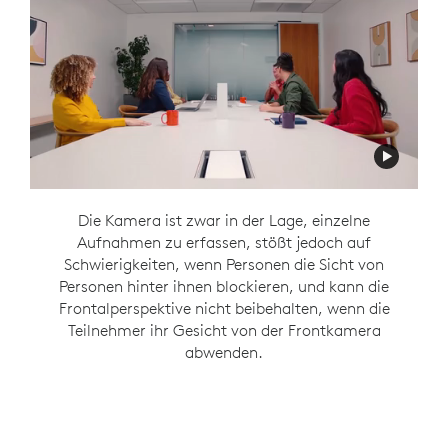
Die Kamera kann zwar Teilnehmer im Raum
Mit der Rally Bar an der Vorderseite des
Die Kamera ist zwar in der Lage, einzelne
erfassen, die am Tisch miteinander sprechen,
Raumes und Sight in der Mitte des Tisches
Aufnahmen zu erfassen, stößt jedoch auf
aber sie ist nicht in der Lage, die Perspektive von
behalten Sie eine konsistente frontale Sicht
Schwierigkeiten, wenn Personen die Sicht von
Personen hinter ihnen blockieren, und kann die
auf persönliche Interaktionen, während das
vorne zu behalten, wenn die Teilnehmer ihr
Frontalperspektive nicht beibehalten, wenn die
Gespräch fließt, mit
Gesicht nach vorne drehen.
RightSight 2 Smart
Teilnehmer ihr Gesicht von der Frontkamera
Switching
.
abwenden.