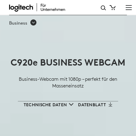
LOGITECH
C920E
Business
BUSINESS-
WEBCAM
FÜR
C920
e
BUSINESS WEBCAM
PROFESSIONELLE
VIDEOKONFERENZEN
Business-Webcam mit 1080p – perfekt für den
Masseneinsatz
TECHNISCHE DATEN
DATENBLATT