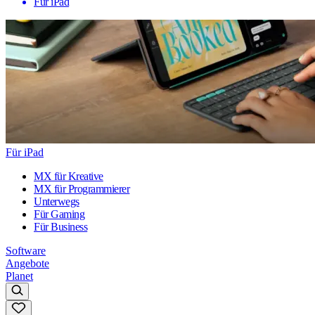
Für iPad
Für iPad
MX für Kreative
MX für Programmierer
Unterwegs
Für Gaming
Für Business
Software
Angebote
Planet