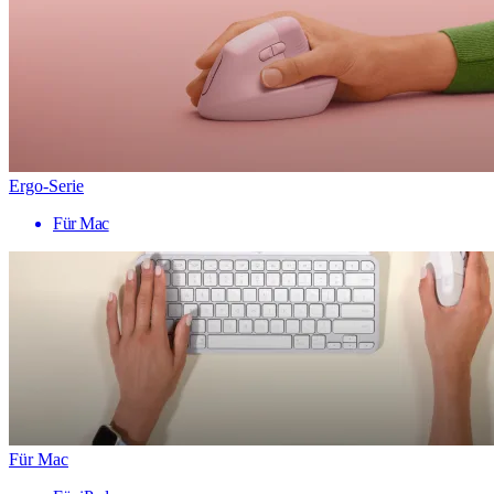
Ergo-Serie
Für Mac
Für Mac