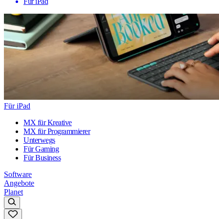
Für iPad
Für iPad
MX für Kreative
MX für Programmierer
Unterwegs
Für Gaming
Für Business
Software
Angebote
Planet