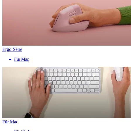
Ergo-Serie
Für Mac
Für Mac