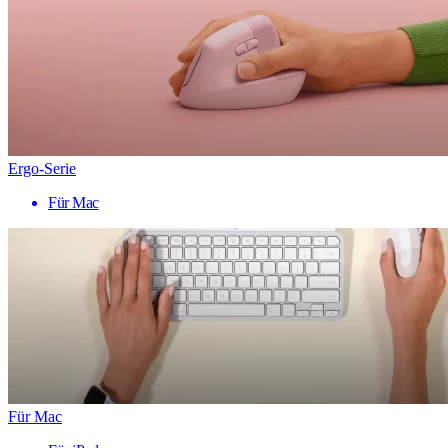
Ergo-Serie
Für Mac
Für Mac