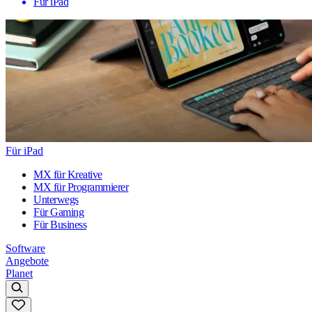
Für iPad
Für iPad
MX für Kreative
MX für Programmierer
Unterwegs
Für Gaming
Für Business
Software
Angebote
Planet