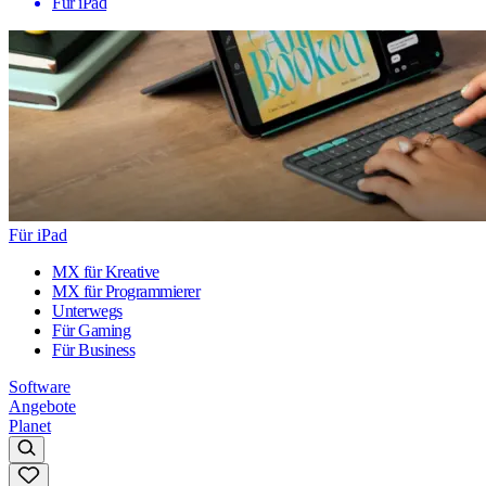
Für iPad
Für iPad
MX für Kreative
MX für Programmierer
Unterwegs
Für Gaming
Für Business
Software
Angebote
Planet