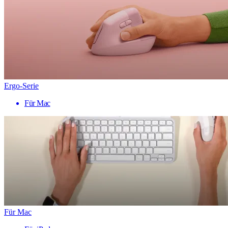
Ergo-Serie
Für Mac
Für Mac