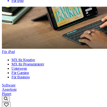
Für iPad
Für iPad
MX für Kreative
MX für Programmierer
Unterwegs
Für Gaming
Für Business
Software
Angebote
Planet