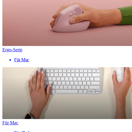
Ergo-Serie
Für Mac
Für Mac