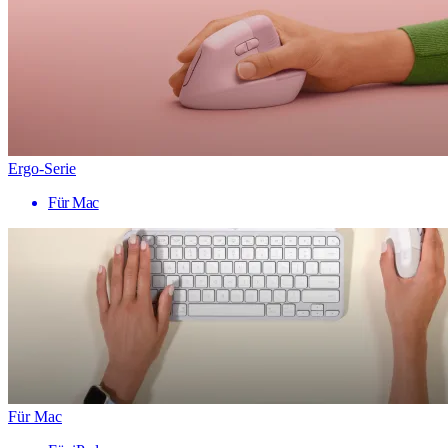
Ergo-Serie
Für Mac
Für Mac