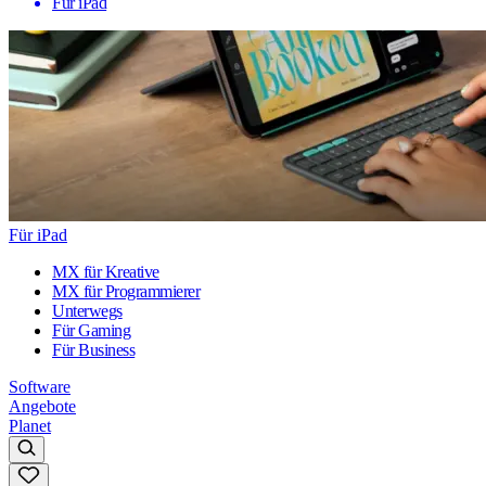
Für iPad
Für iPad
MX für Kreative
MX für Programmierer
Unterwegs
Für Gaming
Für Business
Software
Angebote
Planet