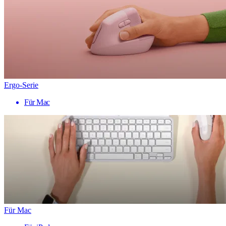
Ergo-Serie
Für Mac
Für Mac