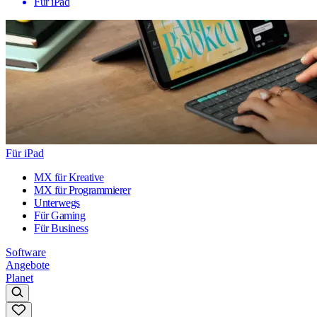
Für iPad
Für iPad
MX für Kreative
MX für Programmierer
Unterwegs
Für Gaming
Für Business
Software
Angebote
Planet