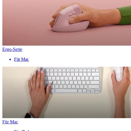
Ergo-Serie
Für Mac
Für Mac