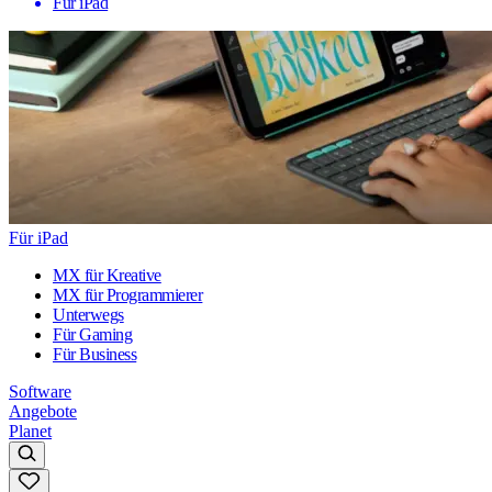
Für iPad
Für iPad
MX für Kreative
MX für Programmierer
Unterwegs
Für Gaming
Für Business
Software
Angebote
Planet