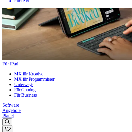
Für iPad
Für iPad
MX für Kreative
MX für Programmierer
Unterwegs
Für Gaming
Für Business
Software
Angebote
Planet