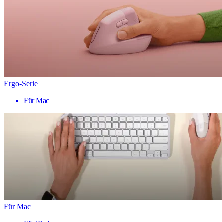
Ergo-Serie
Für Mac
Für Mac