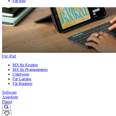
Für iPad
Für iPad
MX für Kreative
MX für Programmierer
Unterwegs
Für Gaming
Für Business
Software
Angebote
Planet