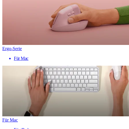
Ergo-Serie
Für Mac
Für Mac