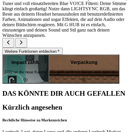
Tuner und voll einsatzbereiten Blue VO!CE Filtern: Deine Stimme
klingt einfach großartig! Nutze dann LIGHTSYNC RGB, um das
Beste aus deinem Headset herauszuholen mit benutzerdefinierten
Farben, Animationen und sogar Effekten, die auf dein Audio oder
deinen Bildschirm reagieren. Mit G HUB ist es einfach,
einzusteigen und deinen Sound und Stil ganz nach deinen
Wünschen anzupassen.
Weitere Funktionen entdecken
Impact zählt.
Verpackung
CO2 ist die neue Kalorie
Es geht nicht nur darum, was darin ist.
DAS KÖNNTE DIR AUCH GEFALLEN
Kürzlich angesehen
Rechtliche Hinweise zu Markenzeichen
Logitech, Logi, deren Logos und alle anderen Logitech-Marken