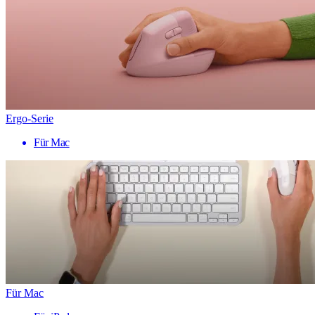
Ergo-Serie
Für Mac
Für Mac