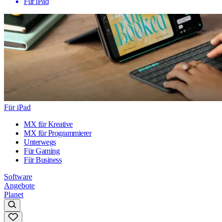
Für iPad
Für iPad
MX für Kreative
MX für Programmierer
Unterwegs
Für Gaming
Für Business
Software
Angebote
Planet