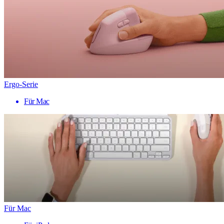
Ergo-Serie
Für Mac
Für Mac