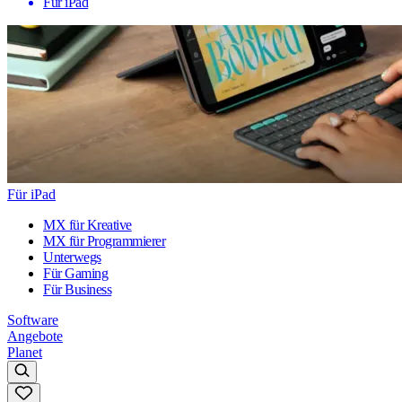
Für iPad
Für iPad
MX für Kreative
MX für Programmierer
Unterwegs
Für Gaming
Für Business
Software
Angebote
Planet