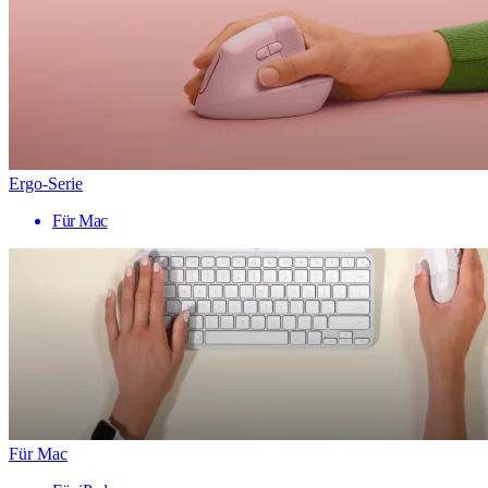
Ergo-Serie
Für Mac
Für Mac