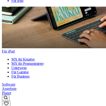
Für iPad
Für iPad
MX für Kreative
MX für Programmierer
Unterwegs
Für Gaming
Für Business
Software
Angebote
Planet