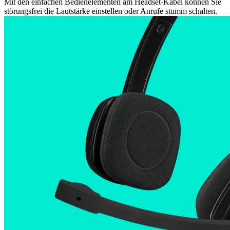
Mit den einfachen Bedienelementen am Headset-Kabel können Sie
störungsfrei die Lautstärke einstellen oder Anrufe stumm schalten.