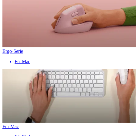
Ergo-Serie
Für Mac
Für Mac