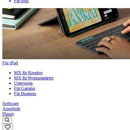
Für iPad
Für iPad
MX für Kreative
MX für Programmierer
Unterwegs
Für Gaming
Für Business
Software
Angebote
Planet