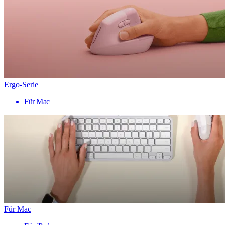
Ergo-Serie
Für Mac
Für Mac