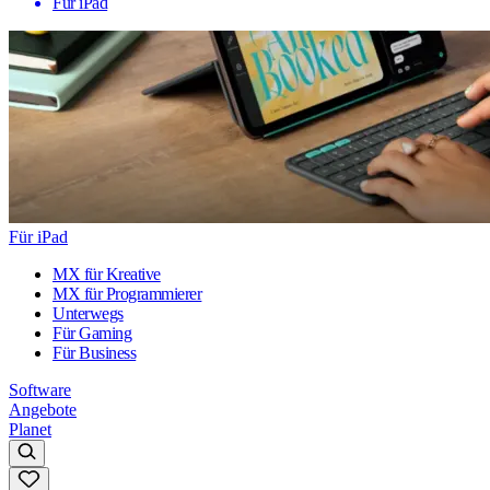
Für iPad
Für iPad
MX für Kreative
MX für Programmierer
Unterwegs
Für Gaming
Für Business
Software
Angebote
Planet