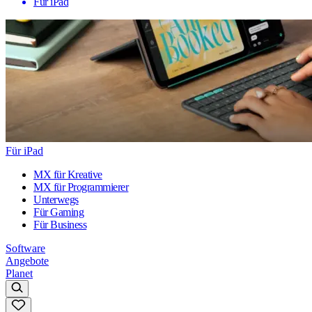
Für iPad
Für iPad
MX für Kreative
MX für Programmierer
Unterwegs
Für Gaming
Für Business
Software
Angebote
Planet