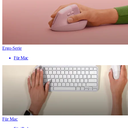
Ergo-Serie
Für Mac
Für Mac