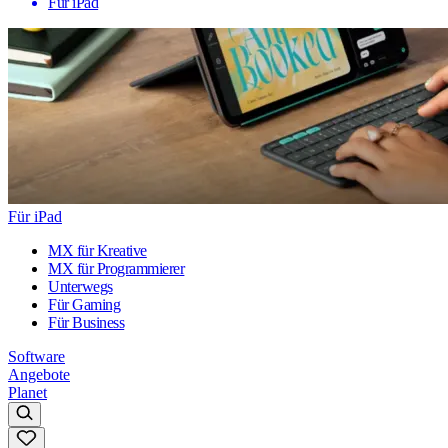
Für iPad
Für iPad
MX für Kreative
MX für Programmierer
Unterwegs
Für Gaming
Für Business
Software
Angebote
Planet