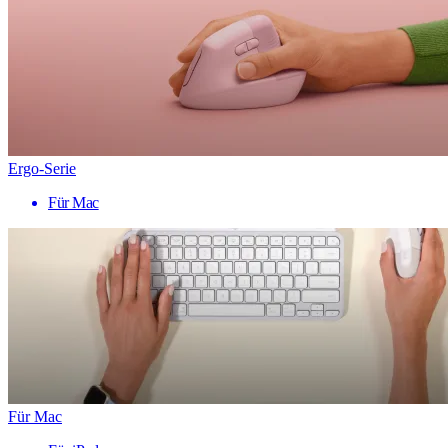
Ergo-Serie
Für Mac
Für Mac