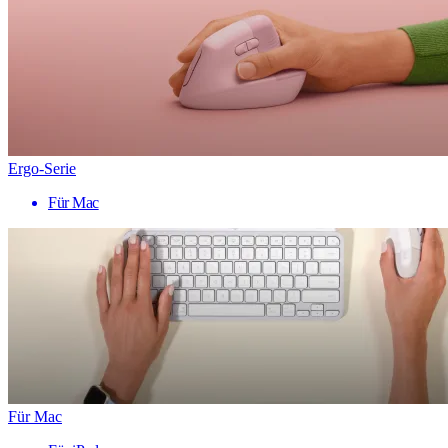
Ergo-Serie
Für Mac
Für Mac