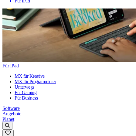
Für iPad
Für iPad
MX für Kreative
MX für Programmierer
Unterwegs
Für Gaming
Für Business
Software
Angebote
Planet