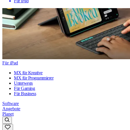
Für iPad
Für iPad
MX für Kreative
MX für Programmierer
Unterwegs
Für Gaming
Für Business
Software
Angebote
Planet