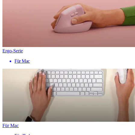
Ergo-Serie
Für Mac
Für Mac