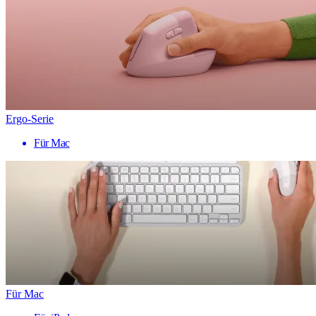
Ergo-Serie
Für Mac
Für Mac