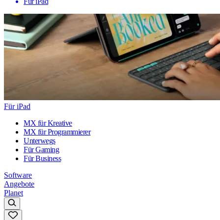
Für iPad
Für iPad
MX für Kreative
MX für Programmierer
Unterwegs
Für Gaming
Für Business
Software
Angebote
Planet