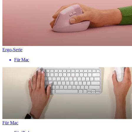
Ergo-Serie
Für Mac
Für Mac