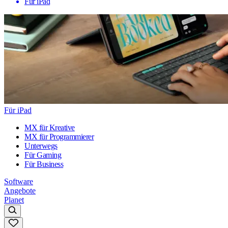
Für iPad
Für iPad
MX für Kreative
MX für Programmierer
Unterwegs
Für Gaming
Für Business
Software
Angebote
Planet