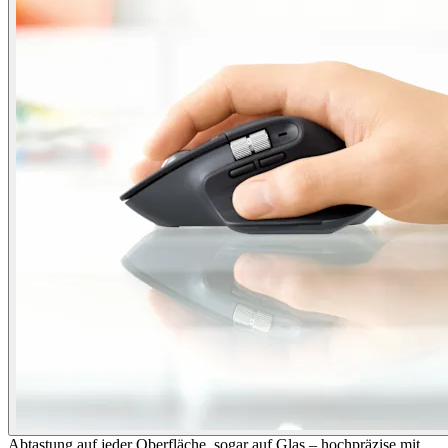
Abtastung auf jeder Oberfläche, sogar auf Glas – hochpräzise mit