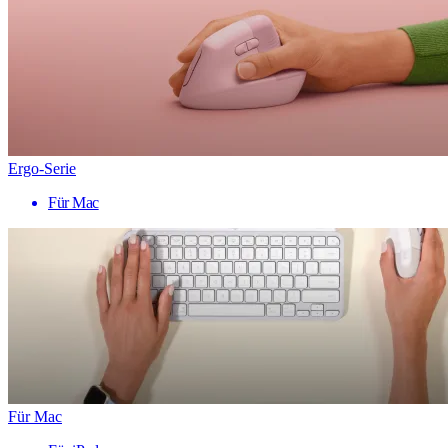
Ergo-Serie
Für Mac
Für Mac