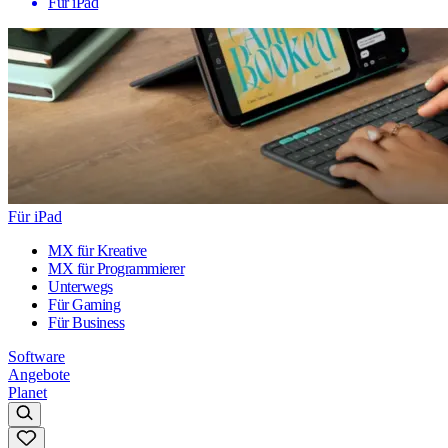
Für iPad
Für iPad
MX für Kreative
MX für Programmierer
Unterwegs
Für Gaming
Für Business
Software
Angebote
Planet