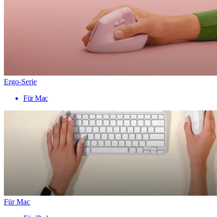
Ergo-Serie
Für Mac
Für Mac