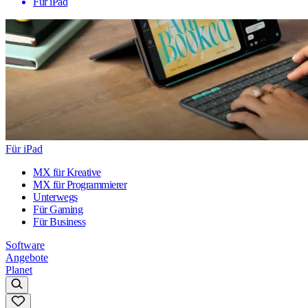
Für iPad
Für iPad
MX für Kreative
MX für Programmierer
Unterwegs
Für Gaming
Für Business
Software
Angebote
Planet