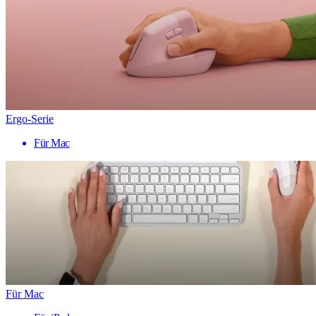
Ergo-Serie
Für Mac
Für Mac