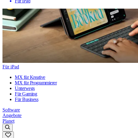
Für iPad
Für iPad
MX für Kreative
MX für Programmierer
Unterwegs
Für Gaming
Für Business
Software
Angebote
Planet