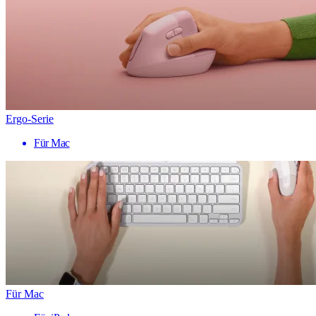
Ergo-Serie
Für Mac
Für Mac