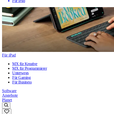
Für iPad
Für iPad
MX für Kreative
MX für Programmierer
Unterwegs
Für Gaming
Für Business
Software
Angebote
Planet