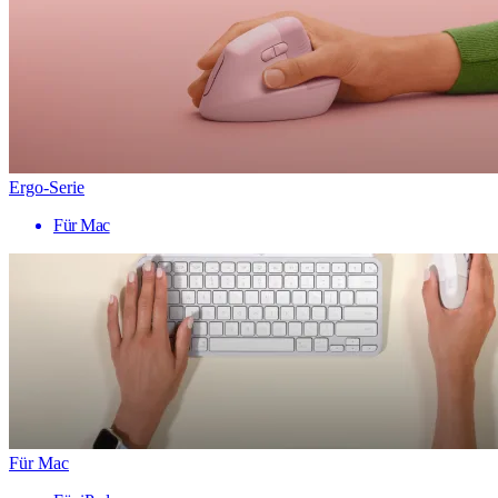
Ergo-Serie
Für Mac
Für Mac