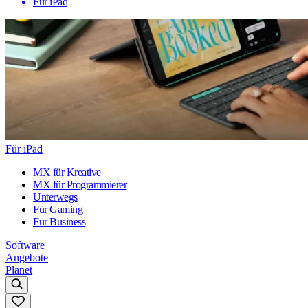
Für iPad
Für iPad
MX für Kreative
MX für Programmierer
Unterwegs
Für Gaming
Für Business
Software
Angebote
Planet