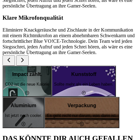
Siegsschrei, jeden Aufruf und jeden Schrei hören, als wäre es eine
persönliche Übertragung an ihre Gamer-Seelen.
Klare Mikrofonqualität
Eliminiere Knackgeräusche und Zischlaute in der Kommunikation
mit einem Richtmikrofon an einem abnehmbaren Schwenkarm und
fortschrittlicher Blue VO!CE-Technologie. Dein Team wird jeden
Siegsschrei, jeden Aufruf und jeden Schrei hören, als wäre es eine
persönliche Übertragung an ihre Gamer-Seelen.
Impact zählt.
Kunststoff
CO2 ist die neue Kalorie
Sollte mehr als ein Leben haben.
Aluminium
Verpackung
Ist jetzt noch cooler.
Es geht nicht nur darum, was darin ist.
DAS KÖNNTE DIR AUCH GEFALLEN