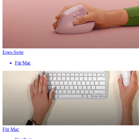
Ergo-Serie
Für Mac
Für Mac