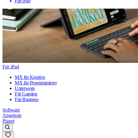
Für iPad
Für iPad
MX für Kreative
MX für Programmierer
Unterwegs
Für Gaming
Für Business
Software
Angebote
Planet