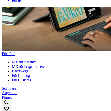
Für iPad
Für iPad
MX für Kreative
MX für Programmierer
Unterwegs
Für Gaming
Für Business
Software
Angebote
Planet