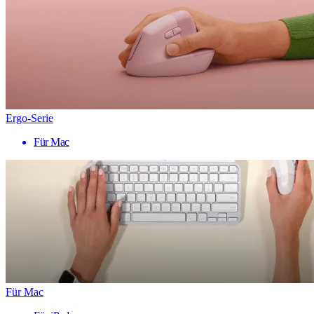
Ergo-Serie
Für Mac
Für Mac