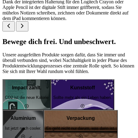
Dank der integrierten Halterung für den Logitech Crayon oder
Apple Pencil ist der digitale Stift immer griffbereit, sodass Sie
mühelos Notizen schreiben, zeichnen oder Dokumente direkt auf
dem iPad kommentieren können.
Bewege dich frei. Und unbeschwert.
Unsere ausgefeilten Produkte sorgen dafür, dass Sie immer und
überall verbunden sind, wobei Nachhaltigkeit in jeder Phase des
Produktentwicklungsprozesses eine zentrale Rolle spielt. So können
Sie sich mit Ihrer Wahl rundum wohl fühlen.
Impact zählt.
Kunststoff
CO2 ist die neue Kalorie
Sollte mehr als ein Leben haben.
Aluminium
Verpackung
Ist jetzt noch cooler.
Es geht nicht nur darum, was darin ist.