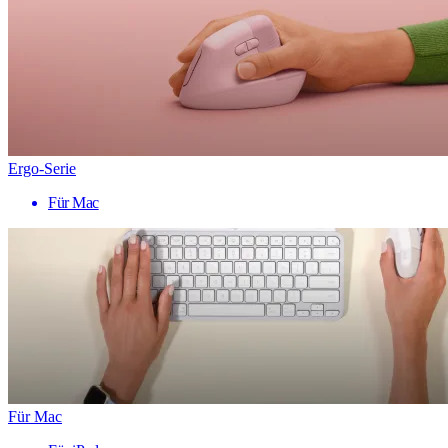
Ergo-Serie
Für Mac
Für Mac