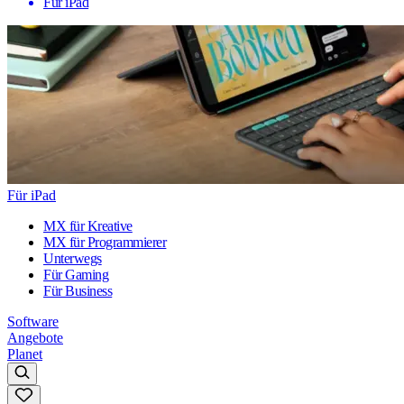
Für iPad
Für iPad
MX für Kreative
MX für Programmierer
Unterwegs
Für Gaming
Für Business
Software
Angebote
Planet