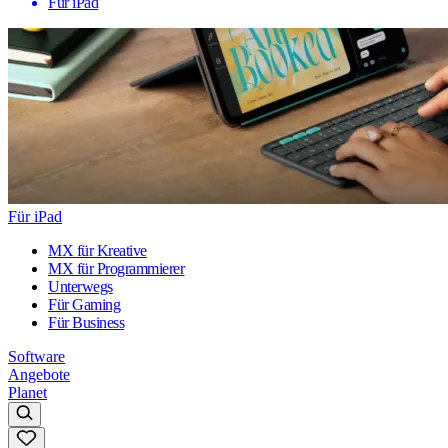
Für iPad
Für iPad
MX für Kreative
MX für Programmierer
Unterwegs
Für Gaming
Für Business
Software
Angebote
Planet