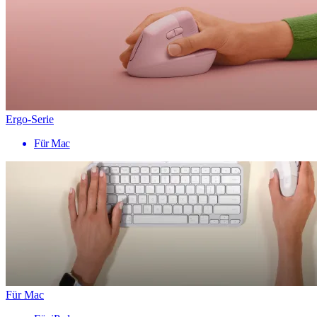
Ergo-Serie
Für Mac
Für Mac