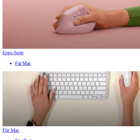
Ergo-Serie
Für Mac
Für Mac