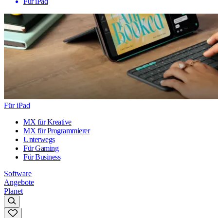
Für iPad
Für iPad
MX für Kreative
MX für Programmierer
Unterwegs
Für Gaming
Für Business
Software
Angebote
Planet