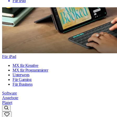
Für iPad
Für iPad
MX für Kreative
MX für Programmierer
Unterwegs
Für Gaming
Für Business
Software
Angebote
Planet