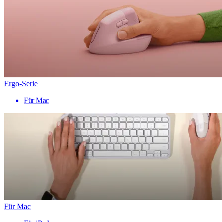
Ergo-Serie
Für Mac
Für Mac