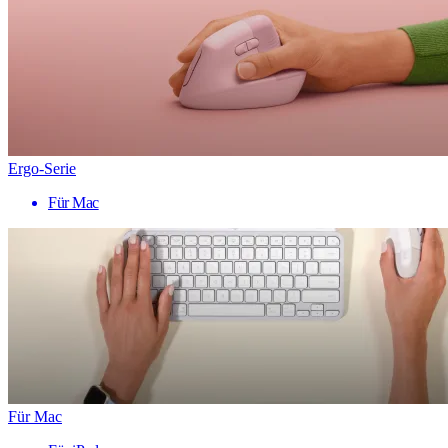
Ergo-Serie
Für Mac
Für Mac