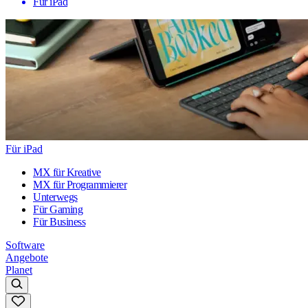
Für iPad
Für iPad
MX für Kreative
MX für Programmierer
Unterwegs
Für Gaming
Für Business
Software
Angebote
Planet